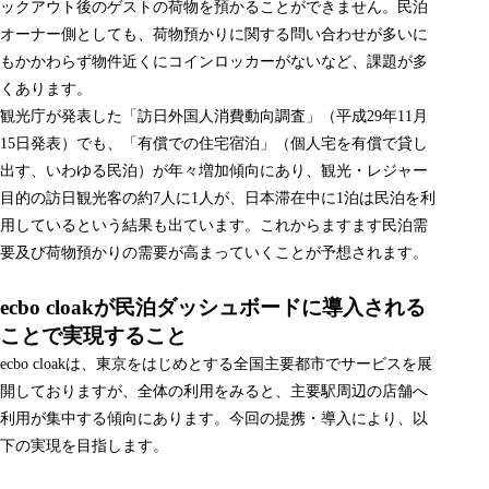
ックアウト後のゲストの荷物を預かることができません。民泊
オーナー側としても、荷物預かりに関する問い合わせが多いに
もかかわらず物件近くにコインロッカーがないなど、課題が多
くあります。
観光庁が発表した「訪日外国人消費動向調査」（平成29年11月
15日発表）でも、「有償での住宅宿泊」（個人宅を有償で貸し
出す、いわゆる民泊）が年々増加傾向にあり、観光・レジャー
目的の訪日観光客の約7人に1人が、日本滞在中に1泊は民泊を利
用しているという結果も出ています。これからますます民泊需
要及び荷物預かりの需要が高まっていくことが予想されます。
ecbo cloakが民泊ダッシュボードに導入される
ことで実現すること
ecbo cloakは、東京をはじめとする全国主要都市でサービスを展
開しておりますが、全体の利用をみると、主要駅周辺の店舗へ
利用が集中する傾向にあります。今回の提携・導入により、以
下の実現を目指します。