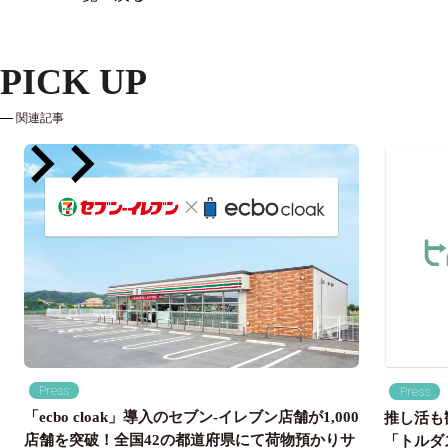
PICK UP
関連記事
Press
Press
「ecbo cloak」導入のセブン‐イレブン店舗が1,000
推し活も
店舗を突破！全国42の都道府県にて荷物預かりサ
「トルダ