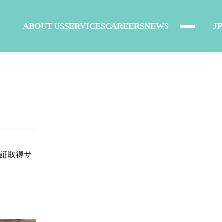
ABOUT US
SERVICES
CAREERS
NEWS
JP
。
認証取得サ