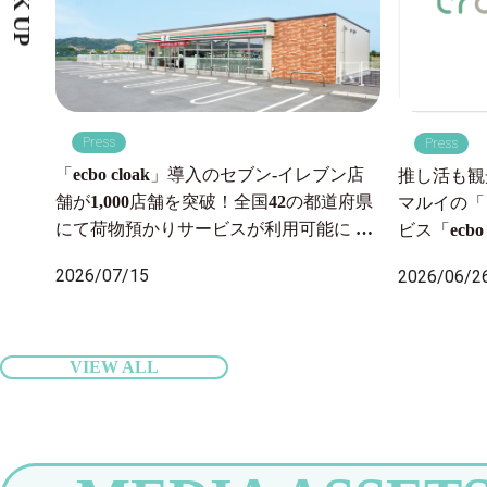
PICK UP
Press
Press
「ecbo cloak」導入のセブン‐イレブン店
推し活も観
舗が1,000店舗を突破！全国42の都道府県
マルイの「
にて荷物預かりサービスが利用可能に 〜
ビス「ecb
2026年7月6日より沖縄県内のセブン‐イレ
一時預かり
2026/07/15
2026/06/2
ブン店舗にも導入開始、全国の旅行者の
ップでサポ
身軽な旅をサポート〜
VIEW ALL