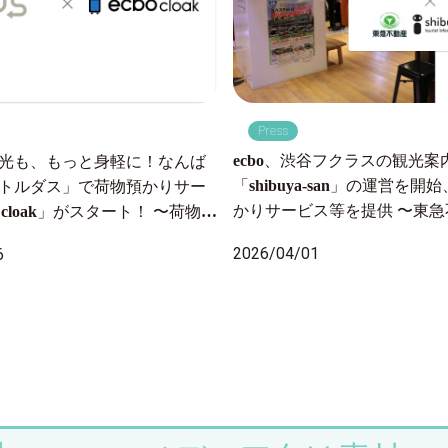
Press
ecbo、渋谷フクラスの観光案
光も、もっと身軽に！なんば
「shibuya-san」の運営を
トルダス」で荷物預かりサー
かりサービス等を提供 〜東
o cloak」がスタート！ 〜荷物の
委託を受け運営開始、月間約
から全国配送まで、ワンスト
2026/04/01
6
る施設にて 手荷物課題を解
ート〜
回遊性向上を目指す〜