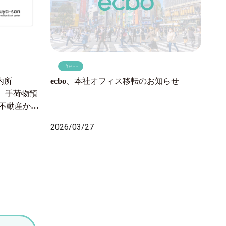
P
東海
Press
手荷
品川
ecbo、本社オフィス移転のお知らせ
内所
線利
開始、手荷物預
202
急不動産から
2万人が訪れ
2026/03/27
決し、渋谷の