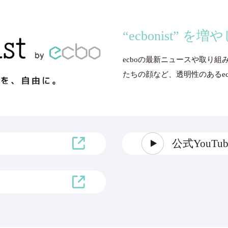
“ecbonist” を
ecboの最新ニュースや取り組
たちの顔など、透明性のあるecbo
公式YouT