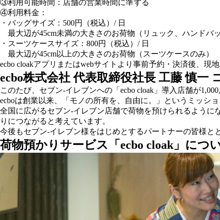
③利用可能時間：店舗の営業時間に準ずる
④利用料金：
・バッグサイズ：500円（税込）/ 日
最大辺が45cm未満の大きさのお荷物（リュック、ハンドバ
・スーツケースサイズ：800円（税込）/ 日
最大辺が45cm以上の大きさのお荷物（スーツケースのみ）
ecbo cloakアプリまたはwebサイトより事前予約・決済後
ecbo株式会社 代表取締役社長 工藤 慎一
このたび、セブン‐イレブンへの「ecbo cloak」導入店舗が
ecboは創業以来、「モノの所有を、自由に。」というミッ
全国に広がるセブン‐イレブン店舗で荷物を預けられるように
りにつながると考えています。
今後もセブン‐イレブン様をはじめとするパートナーの皆様と
荷物預かりサービス「ecbo cloak」につ