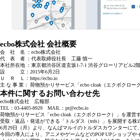
ecbo株式会社 会社概要
会 社 名 ：ecbo株式会社
代 表 者 ：代表取締役社長 工藤 慎一
本社所在地 ：東京都渋谷区道玄坂1-7-1 渋谷グローリアビル2
設 立：2015年6月2日
Ｕ Ｒ Ｌ：https://ecbo.io
主 な 事 業： 荷物預かりサービス「ecbo cloak（エクボク
本件に関するお問い合わせ先
ecbo株式会社 広報部
TEL：03-4405-8929 MAIL：pr@ecbo.io
荷物預かりサービス「ecbo cloak（エクボクローク）」を
受取・返品・発送ができる「トルダス（trds）」を展開する株
6月29日（月）より、なんばマルイのトルダスカウンターにて、「e
今回の導入により、アニメやゲームなどのPOP UPショッ