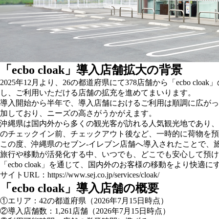
「ecbo cloak」導入店舗拡大の背景
2025年12月より、26の都道府県にて378店舗から「ecb
し、ご利用いただける店舗の拡充を進めてまいります。
導入開始から半年で、導入店舗におけるご利用は順調に広がっ
加しており、ニーズの高さがうかがえます。
沖縄県は国内外から多くの観光客が訪れる人気観光地であり、
のチェックイン前、チェックアウト後など、一時的に荷物を預
この度、沖縄県のセブン‐イレブン店舗へ導入されたことで、
旅行や移動が活発化する中、いつでも、どこでも安心して預け
「ecbo cloak」を通じて、国内外のお客様の移動をより快
サイトURL：
https://www.sej.co.jp/services/cloak/
「ecbo cloak」導入店舗の概要
①エリア：42の都道府県（2026年7月15日時点）
②導入店舗数：1,261店舗（2026年7月15日時点）