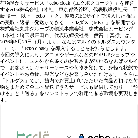
荷物預かりサービス「ecbo cloak（エクボクローク）」を運営
するecbo株式会社（本社：東京都渋谷区、代表取締役社長：工
藤 慎一、以下「ecbo」）と、複数のECサイトで購入した商品
の受取・返品・発送ができる「トルダス（trds）」を展開する
株式会社​丸井グループの物流事業会社、株式会社ムービング
（本社：埼玉県戸田市、代表取締役社長：伊賀山 真行）は、
2026年6月29日（月）より、なんばマルイのトルダスカウンタ
ーにて、「ecbo cloak」を導入することをお知らせします。
今回の導入により、アニメやゲームなどのPOP UPショップや
イベントに、国内外から多くのお客さまが訪れるなんばマルイ
で、お客さまはキャリーケースや荷物を預けて、身軽な状態で
イベントやお買物、観光などをお楽しみいただけます。さらに
「トルダス」では、館内でお買上げいただいた商品と預けた荷
物をまとめて全国へ配送できるサービスも提供しており、「預
ける」と「送る」をワンストップで利用できる環境を実現しま
す。