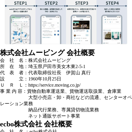
株式会社ムービング 会社概要
会 社 名：株式会社ムービング
所 在 地：埼玉県戸田市美女木東2-5-1
代 表 者：代表取締役社長 伊賀山 真行
設 立：1960年10月25日
Ｕ Ｒ Ｌ：
https://service.moving.co.jp/
事 業 内 容：貨物自動車運送業、貨物運送取扱業、倉庫業
大型小売店・卸・商社などの流通、センターオペ
レーション業務
納品代行業務、専属貸切物流業務
ネット通販サポート事業
ecbo株式会社 会社概要
会 社 名 ：ecbo株式会社