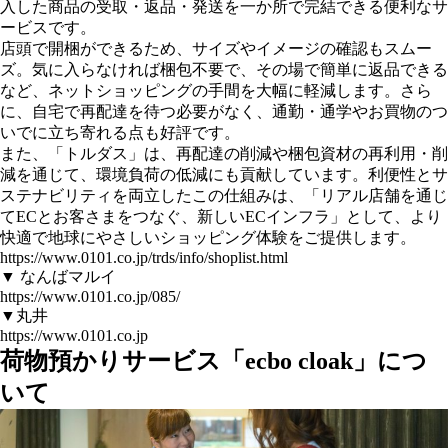
入した商品の受取・返品・発送を一か所で完結できる便利なサ
ービスです。
店頭で開梱ができるため、サイズやイメージの確認もスムー
ズ。気に入らなければ梱包不要で、その場で簡単に返品できる
など、ネットショッピングの手間を大幅に軽減します。さら
に、自宅で再配達を待つ必要がなく、通勤・通学やお買物のつ
いでに立ち寄れる点も好評です。
また、「トルダス」は、再配達の削減や梱包資材の再利用・削
減を通じて、環境負荷の低減にも貢献しています。利便性とサ
ステナビリティを両立したこの仕組みは、「リアル店舗を通じ
てECとお客さまをつなぐ、新しいECインフラ」として、より
快適で地球にやさしいショッピング体験をご提供します。
https://www.0101.co.jp/trds/info/shoplist.html
▼ なんばマルイ
https://www.0101.co.jp/085/
▼丸井
https://www.0101.co.jp
荷物預かりサービス「ecbo cloak」につ
いて