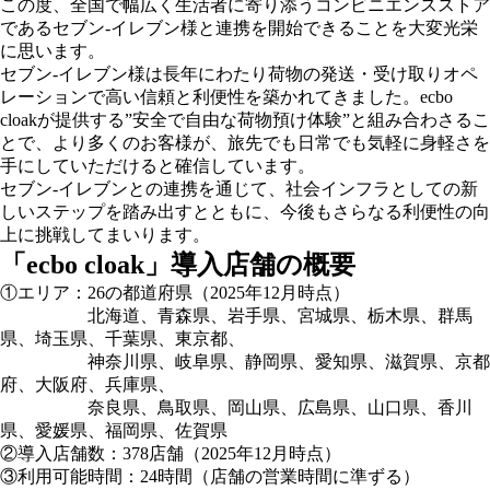
この度、全国で幅広く生活者に寄り添うコンビニエンスストア
であるセブン-イレブン様と連携を開始できることを大変光栄
に思います。
セブン-イレブン様は長年にわたり荷物の発送・受け取りオペ
レーションで高い信頼と利便性を築かれてきました。ecbo
cloakが提供する”安全で自由な荷物預け体験”と組み合わさるこ
とで、より多くのお客様が、旅先でも日常でも気軽に身軽さを
手にしていただけると確信しています。
セブン‐イレブンとの連携を通じて、社会インフラとしての新
しいステップを踏み出すとともに、今後もさらなる利便性の向
上に挑戦してまいります。
「ecbo cloak」導入店舗の概要
①エリア：26の都道府県（2025年12月時点）
北海道、青森県、岩手県、宮城県、栃木県、群馬
県、埼玉県、千葉県、東京都、
神奈川県、岐阜県、静岡県、愛知県、滋賀県、京都
府、大阪府、兵庫県、
奈良県、鳥取県、岡山県、広島県、山口県、香川
県、愛媛県、福岡県、佐賀県
②導入店舗数：378店舗（2025年12月時点）
③利用可能時間：24時間（店舗の営業時間に準ずる）