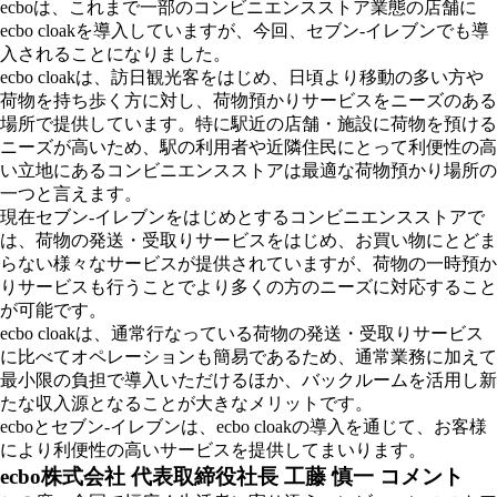
ecboは、これまで一部のコンビニエンスストア業態の店舗に
ecbo cloakを導入していますが、今回、セブン‐イレブンでも導
入されることになりました。
ecbo cloakは、訪日観光客をはじめ、日頃より移動の多い方や
荷物を持ち歩く方に対し、荷物預かりサービスをニーズのある
場所で提供しています。特に駅近の店舗・施設に荷物を預ける
ニーズが高いため、駅の利用者や近隣住民にとって利便性の高
い立地にあるコンビニエンスストアは最適な荷物預かり場所の
一つと言えます。
現在セブン-イレブンをはじめとするコンビニエンスストアで
は、荷物の発送・受取りサービスをはじめ、お買い物にとどま
らない様々なサービスが提供されていますが、荷物の一時預か
りサービスも行うことでより多くの方のニーズに対応すること
が可能です。
ecbo cloakは、通常行なっている荷物の発送・受取りサービス
に比べてオペレーションも簡易であるため、通常業務に加えて
最小限の負担で導入いただけるほか、バックルームを活用し新
たな収入源となることが大きなメリットです。
ecboとセブン-イレブンは、ecbo cloakの導入を通じて、お客様
により利便性の高いサービスを提供してまいります。
ecbo株式会社 代表取締役社長 工藤 慎一 コメント