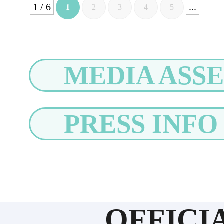
1 / 6
...
1
2
3
4
5
MEDIA ASSE
PRESS INFO
OFFICI