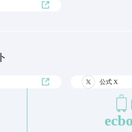
ト
公式 X
ecbo