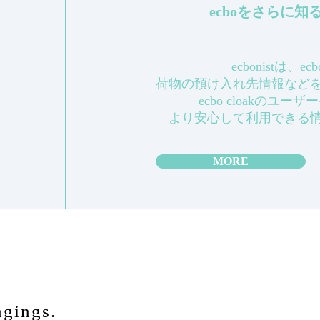
ecboをさらに
ecbonistは、
荷物の預け入れ先情報など
ecbo cloakのユ
より安心して利用できる
MORE
ngings.