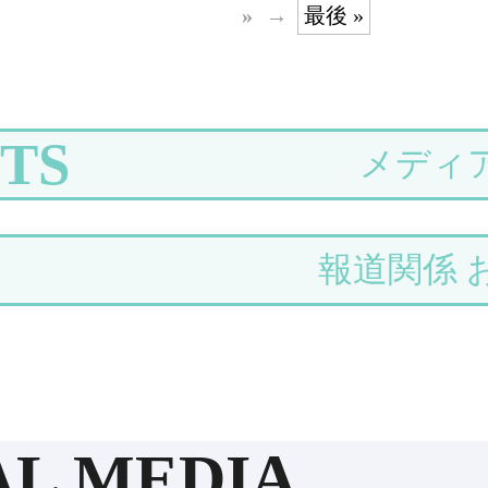
»
最後 »
TS
メディ
報道関係 
AL MEDIA