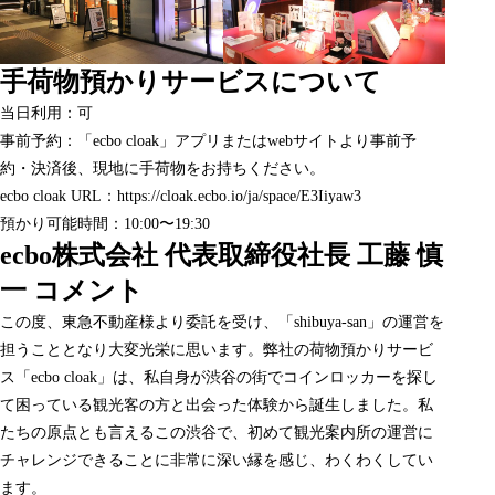
手荷物預かりサービスについて
当日利用：可
事前予約：「ecbo cloak」アプリまたはwebサイトより事前予
約・決済後、現地に手荷物をお持ちください。
ecbo cloak URL：
https://cloak.ecbo.io/ja/space/E3Iiyaw3
預かり可能時間：10:00〜19:30
ecbo株式会社 代表取締役社長 工藤 慎
一 コメント
この度、東急不動産様より委託を受け、「shibuya-san」の運営を
担うこととなり大変光栄に思います。弊社の荷物預かりサービ
ス「ecbo cloak」は、私自身が渋谷の街でコインロッカーを探し
て困っている観光客の方と出会った体験から誕生しました。私
たちの原点とも言えるこの渋谷で、初めて観光案内所の運営に
チャレンジできることに非常に深い縁を感じ、わくわくしてい
ます。