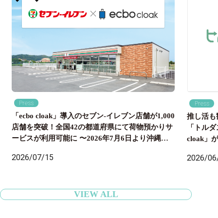
Press
Press
「ecbo cloak」導入のセブン‐イレブン店舗が1,000
推し活も
店舗を突破！全国42の都道府県にて荷物預かりサ
「トルダ
ービスが利用可能に 〜2026年7月6日より沖縄県
cloa
内のセブン‐イレブン店舗にも導入開始、全国の旅
国配送ま
2026/07/15
2026/06
行者の身軽な旅をサポート〜
VIEW ALL