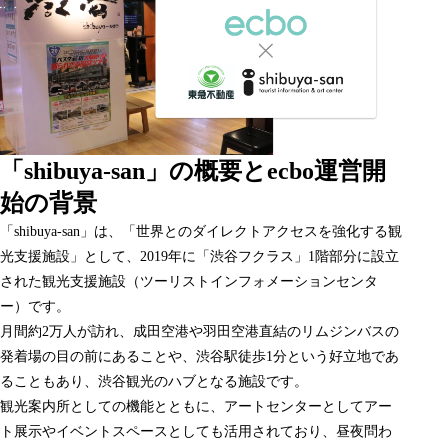
「shibuya-san」の概要とecbo運営開
始の背景
「shibuya-san」は、「世界とのダイレクトアクセスを強化する観
光支援施設」として、2019年に「渋谷フクラス」1階部分に設立
された観光支援施設（ツーリストインフォメーションセンタ
ー）です。
月間約2万人が訪れ、成田空港や羽田空港直結のリムジンバスの
発着場の目の前にあることや、渋谷駅徒歩1分という好立地であ
ることもあり、渋谷観光のハブとなる施設です。
観光案内所としての機能とともに、アートセンターとしてアー
ト展示やイベントスペースとしても活用されており、昼夜問わ