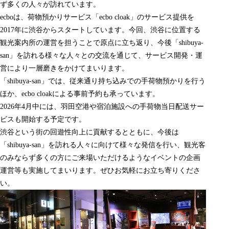
ず多くの人々が訪れています。
ecboは、荷物預かりサービス「ecbo cloak」のサービス提供を
2017年に渋谷からスタートしています。今回、渋谷に位置する
観光案内所の運営を担うことで原点に立ち返り、今後「shibuya-
san」を訪れる様々な人々との交流を通じて、サービス開発・運
営により一層磨きをかけてまいります。
「shibuya-san」では、従来通り持ち込みでの手荷物預かりを行う
ほか、ecbo cloakによる事前予約も承っています。
2026年4月中には、羽田空港や宿泊施設への手荷物当日配送サー
ビスも開始する予定です。
渋谷という街の回遊性向上に貢献するとともに、今後は
「shibuya-san」を訪れる人々に向けて様々な発信を行い、観光客
のみならず多くの方にご来場いただけるようなイベントの企画
運営等も実施してまいります。ぜひお気軽にお立ち寄りくださ
い。