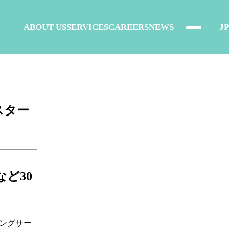
ABOUT US
SERVICES
CAREERS
NEWS
JP
にスター
ど30
リングサー