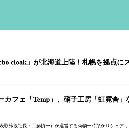
「ecbo cloak」が北海道上陸！札幌を拠点
カフェ「Temp」、硝子工房「虹霓舎」な
区、代表取締役社長：工藤慎一）が運営する荷物一時預かりシェア