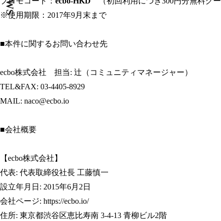
NEWS
プロモコード：
ecbo-HKD
（初回利用につき300円分無料ク
※使用期限：2017年9月末まで
■本件に関するお問い合わせ先
ecbo株式会社 担当: 辻（コミュニティマネージャー）
TEL&FAX: 03-4405-8929
MAIL: naco@ecbo.io
■会社概要
【ecbo株式会社】
代表: 代表取締役社長 工藤慎一
設立年月日: 2015年6月2日
会社ページ:
https://ecbo.io/
住所: 東京都渋谷区恵比寿南 3-4-13 青柳ビル2階