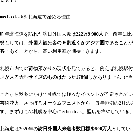
■ecbo cloakを北海道で始める理由
昨年北海道を訪れた訪日外国人数は
222万9,900人
で、前年に比
徴としては、外国人観光客の
９割近くがアジア圏
であることが挙
客
であることから、高い利用率が期待できます。
札幌市内での荷物預かりの現状を見てみると、例えば札幌駅付近
スが入る
大型サイズのものはたった178個
しかありません（*​
これから秋冬にかけて札幌では様々なイベントが予定されていま
芸術花火、さっぽろオータムフェストから、毎年恒例の2月の
す。まずはこの札幌を中心にecbo cloak加盟店を増やして
北海道は2020年の
訪⽇外国⼈来道者数目標を500万人
としていま