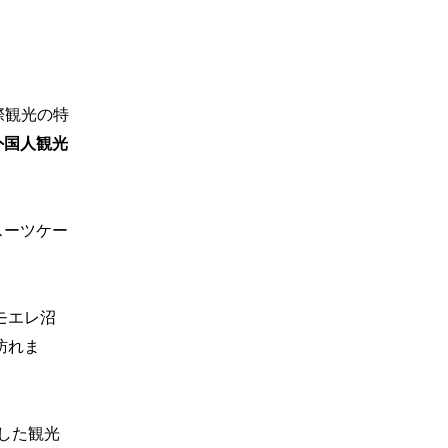
際観光の特
外国人観光
スーツケー
モエレ沼
訪れま
とした観光