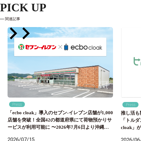
PICK UP
関連記事
Press
Press
「ecbo cloak」導入のセブン‐イレブン店舗が1,000
推し活も
店舗を突破！全国42の都道府県にて荷物預かりサ
「トルダ
ービスが利用可能に 〜2026年7月6日より沖縄県
cloa
内のセブン‐イレブン店舗にも導入開始、全国の旅
国配送ま
2026/07/15
2026/06