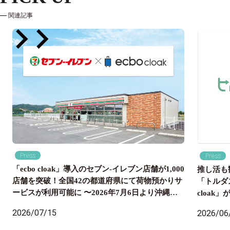
関連記事
Press
Press
「ecbo cloak」導入のセブン‐イレブン店舗が1,000
推し活も
店舗を突破！全国42の都道府県にて荷物預かりサ
「トルダ
ービスが利用可能に 〜2026年7月6日より沖縄県
cloa
内のセブン‐イレブン店舗にも導入開始、全国の旅
国配送ま
2026/07/15
2026/06
行者の身軽な旅をサポート〜