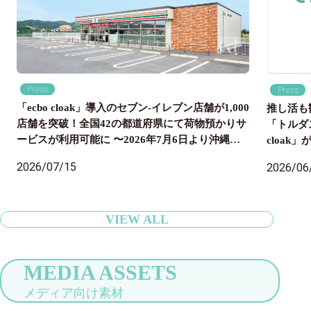
Press
Press
「ecbo cloak」導入のセブン‐イレブン店舗が1,000
推し活も
店舗を突破！全国42の都道府県にて荷物預かりサ
「トルダ
ービスが利用可能に 〜2026年7月6日より沖縄県
cloa
内のセブン‐イレブン店舗にも導入開始、全国の旅
国配送ま
2026/07/15
2026/06
行者の身軽な旅をサポート〜
VIEW ALL
MEDIA ASSETS
メディア向け素材