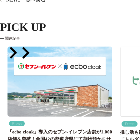
PICK UP
関連記事
Press
Press
「ecbo cloak」導入のセブン‐イレブン店舗が1,000
推し活も
店舗を突破！全国42の都道府県にて荷物預かりサ
「トルダ