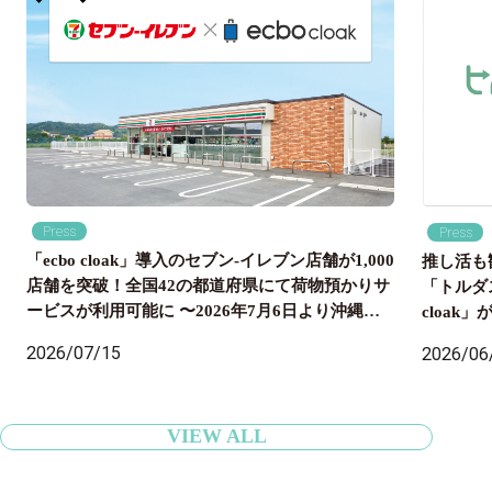
Press
Press
「ecbo cloak」導入のセブン‐イレブン店舗が1,000
推し活も
店舗を突破！全国42の都道府県にて荷物預かりサ
「トルダ
ービスが利用可能に 〜2026年7月6日より沖縄県
cloa
内のセブン‐イレブン店舗にも導入開始、全国の旅
国配送ま
2026/07/15
2026/06
行者の身軽な旅をサポート〜
VIEW ALL