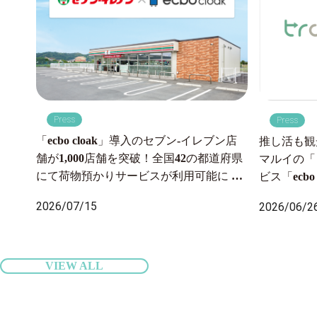
Press
Press
「ecbo cloak」導入のセブン‐イレブン店
推し活も観
舗が1,000店舗を突破！全国42の都道府県
マルイの「
にて荷物預かりサービスが利用可能に 〜
ビス「ecb
2026年7月6日より沖縄県内のセブン‐イレ
一時預かり
2026/07/15
2026/06/2
ブン店舗にも導入開始、全国の旅行者の
ップでサポ
身軽な旅をサポート〜
VIEW ALL