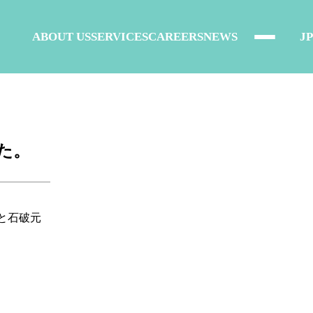
ABOUT US
SERVICES
CAREERS
NEWS
JP
た。
と石破元