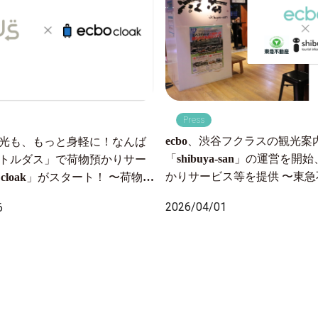
Press
ecbo、渋谷フクラスの観光案
光も、もっと身軽に！なんば
「shibuya-san」の運営を
トルダス」で荷物預かりサー
かりサービス等を提供 〜東
o cloak」がスタート！ 〜荷物の
委託を受け運営開始、月間約
から全国配送まで、ワンスト
2026/04/01
6
る施設にて 手荷物課題を解
ート〜
回遊性向上を目指す〜