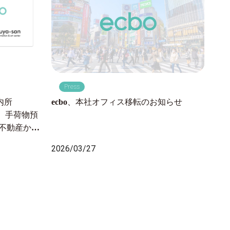
P
東海
Press
手荷
品川
ecbo、本社オフィス移転のお知らせ
内所
線利
開始、手荷物預
202
急不動産から
2万人が訪れ
2026/03/27
決し、渋谷の