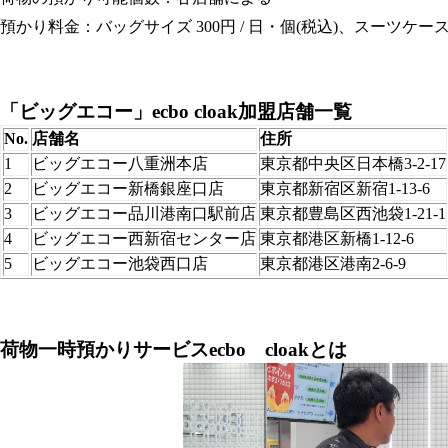
預かり料金：バッグサイズ 300円 / 日・個(税込)、スーツケースサイ
「ビッグエコー」ecbo cloak加盟店舗一覧
No.
店舗名
住所
1
ビッグエコー
八重洲本店
東京都中央区日本橋3-2-17
2
ビッグエコー新橋銀座口店
東京都新宿区新宿1-13-6
3
ビッグエコー品川港南口駅前店
東京都豊島区西池袋1-21-1
4
ビッグエコー西新宿センター店
東京都港区新橋1-12-6
5
ビッグエコー池袋西口店
東京都港区港南2-6-9
荷物一時預かりサービスecbo cloakとは