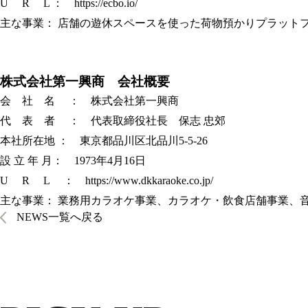
U R L ：
https://ecbo.io/
主な事業： 店舗の遊休スペースを使った荷物預かりプラットフォーム
株式会社第一興商
会社概要
会 社 名 ： 株式会社第一興商
代 表 者 ： 代表取締役社長 保志 忠郊
本社所在地 ： 東京都品川区北品川5-5-26
設 立 年 月： 1973年4月16日
U R L ：
https://www.dkkaraoke.co.jp/
主な事業： 業務用カラオケ事業、カラオケ・飲食店舗事業、
NEWS一覧へ戻る