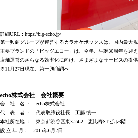
詳細URL：
https://big-echo.jp/
第一興商グループが運営するカラオケボックスは、国内最大規
主要ブランドの「ビッグエコー」は、今年、生誕30周年を迎
店舗運営のさらなる効率化に向け、さまざまなサービスの提供
※11月27日現在、第一興商調べ
ecbo株式会社 会社概要
会 社 名 ： ecbo株式会社
代 表 者 ： 代表取締役社長 工藤 慎一
本社所在地 ： 東京都渋谷区東3-24-2 恵比寿STビル3階
設 立 年 月： 2015年6月2日