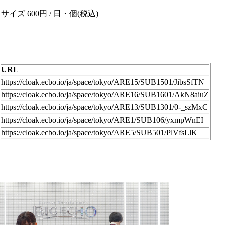
ズ 600円 / 日・個(税込)
URL
https://cloak.ecbo.io/ja/space/tokyo/ARE15/SUB1501/JibsSfTN
https://cloak.ecbo.io/ja/space/tokyo/ARE16/SUB1601/AkN8aiuZ
https://cloak.ecbo.io/ja/space/tokyo/ARE13/SUB1301/0-_szMxC
https://cloak.ecbo.io/ja/space/tokyo/ARE1/SUB106/yxmpWnEI
https://cloak.ecbo.io/ja/space/tokyo/ARE5/SUB501/PlVfsLlK