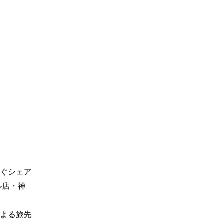
なぐシェア
ル店・神
よる旅先