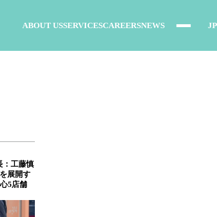
ABOUT US
SERVICES
CAREERS
NEWS
JP
長：工藤慎
舗を展開す
心5店舗