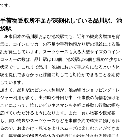
です。
手荷物受取所不足が深刻化している品川駅、池
袋駅
JR東日本の品川駅および池袋駅でも、近年の観光客増加を背
景に、コインロッカーの不足や手荷物預かり所の混雑による混
乱が発生しています。スーツケースも入る大型サイズのコイン
ロッカーの数は、品川駅は180個、池袋駅は96個と極めて少ない
状況です。これまで品川・池袋において手ぶらになるという体
験を提供できなかった課題に対しても対応ができることを期待
しています。
加えて、品川駅はビジネス利用が、池袋駅はショッピング・レ
ジャー利用が多く、出張時や外回り中、仕事後の荷物を預ける
ことによって、忙しいビジネスマンも身軽に移動し行動の幅を
広げていただけるようになります。また、買い物客や観光客
も、買い物袋やスーツケースなどを事前予約で確実に預けられ
るので、お出かけ・観光をよりスムーズに楽しむことができま
す。年末年始の帰省や冬休みの旅行にお出かけされる皆様にも