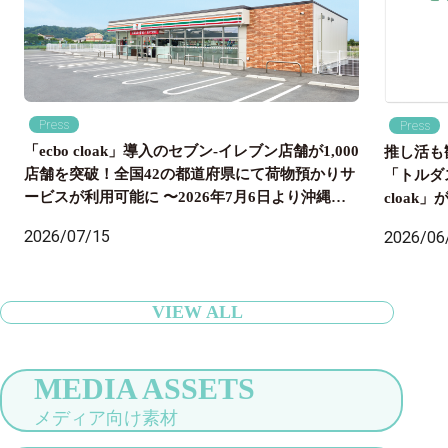
Press
Press
「ecbo cloak」導入のセブン‐イレブン店舗が1,000
推し活も
店舗を突破！全国42の都道府県にて荷物預かりサ
「トルダ
ービスが利用可能に 〜2026年7月6日より沖縄県
cloa
内のセブン‐イレブン店舗にも導入開始、全国の旅
国配送ま
2026/07/15
2026/06
行者の身軽な旅をサポート〜
VIEW ALL
MEDIA ASSETS
メディア向け素材