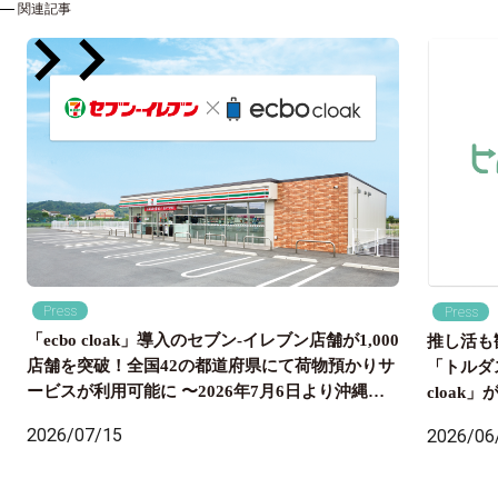
関連記事
Press
Press
「ecbo cloak」導入のセブン‐イレブン店舗が1,000
推し活も
店舗を突破！全国42の都道府県にて荷物預かりサ
「トルダ
ービスが利用可能に 〜2026年7月6日より沖縄県
cloa
内のセブン‐イレブン店舗にも導入開始、全国の旅
国配送ま
2026/07/15
2026/06
行者の身軽な旅をサポート〜