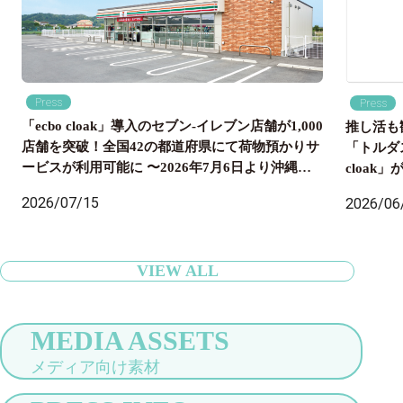
Press
Press
「ecbo cloak」導入のセブン‐イレブン店舗が1,000
推し活も
店舗を突破！全国42の都道府県にて荷物預かりサ
「トルダ
ービスが利用可能に 〜2026年7月6日より沖縄県
cloa
内のセブン‐イレブン店舗にも導入開始、全国の旅
国配送ま
2026/07/15
2026/06
行者の身軽な旅をサポート〜
VIEW ALL
MEDIA ASSETS
メディア向け素材