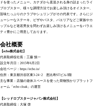
ドを使ったメニュー。カナダから直送される身の詰まったライ
ブロブスター、様々な調理方法でお楽しみ頂けるオイスター、
旨味たっぷりのクラブやシュリンプがその代表です。さらにジ
ューシーなステーキ、ピザやパスタ、パエリアなどご家族やカ
ップルなど老若男女を問わずお楽しみ頂けるメニューをバラエ
ティ豊かにご用意しております。
会社概要
【ecbo株式会社】
代表取締役社長：工藤 慎一
設立年月日：2015年6月2日
会社ページ：
https://ecbo.io/
住所：東京都渋谷区東3-24−2 恵比寿STビル3階
主な事業：店舗の遊休スペースを使った荷物預かりプラットフ
ォーム「ecbo cloak」の運営
【レッドロブスタージャパン株式会社】
代表取締役：大塚 啓