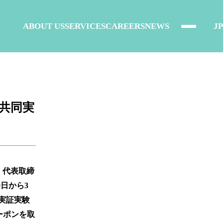
ABOUT US
SERVICES
CAREERS
NEWS
JP
と共同実
、代表取締
9日から3
る実証実験
ーポンを取