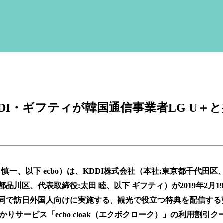
 KDDI・ギフティが韓国通信事業者LG U＋
一、以下 ecbo）は、KDDI株式会社（本社:東京都千代田区
都品川区、代表取締役:太田 睦、以下 ギフティ）が2019年2月1
＋)と共同で訪日外国人向けに実施する、観光で役立つ特典を配信す
りサービス「ecbo cloak（エクボクローク）」の利用割引ク