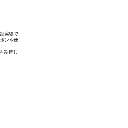
証実験で
ーポンや便
す。
とを期待し