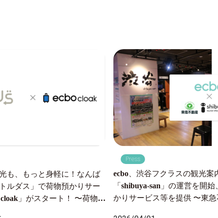
Press
ecbo、渋谷フクラスの観光案
光も、もっと身軽に！なんば
「shibuya-san」の運営を
トルダス」で荷物預かりサー
かりサービス等を提供 〜東
o cloak」がスタート！ 〜荷物の
委託を受け運営開始、月間約
から全国配送まで、ワンスト