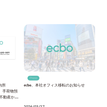
P
東海
Press
手荷
品川
ecbo、本社オフィス移転のお知らせ
内所
線利
開始、手荷物預
202
急不動産から
2万人が訪れ
2026/03/27