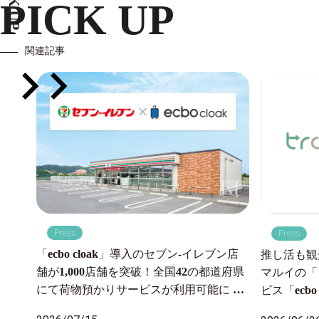
PICK UP
PICK UP
関連記事
Press
Press
「ecbo cloak」導入のセブン‐イレブン店
推し活も観
舗が1,000店舗を突破！全国42の都道府県
マルイの「
にて荷物預かりサービスが利用可能に 〜
ビス「ecb
2026年7月6日より沖縄県内のセブン‐イレ
一時預かり