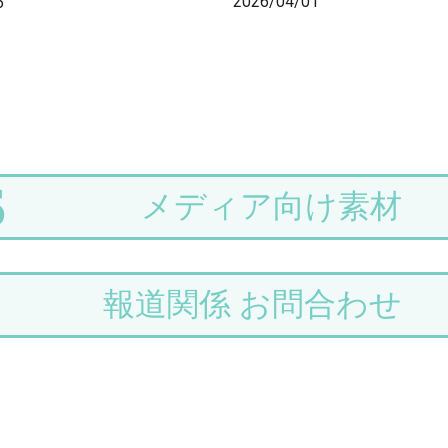
2026/04/01
6
る施設にて 手荷物課題を解
ート〜
回遊性向上を目指す〜
S
メディア向け素材
報道関係 お問合わせ