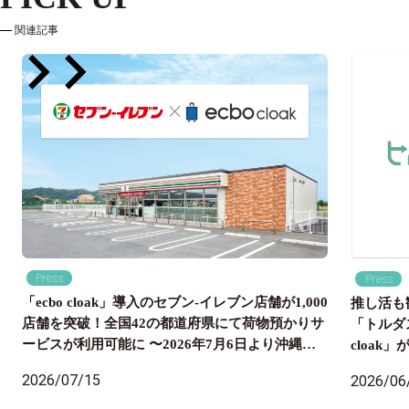
関連記事
Press
Press
「ecbo cloak」導入のセブン‐イレブン店舗が1,000
推し活も
店舗を突破！全国42の都道府県にて荷物預かりサ
「トルダ
ービスが利用可能に 〜2026年7月6日より沖縄県
cloa
内のセブン‐イレブン店舗にも導入開始、全国の旅
国配送ま
2026/07/15
2026/06
行者の身軽な旅をサポート〜