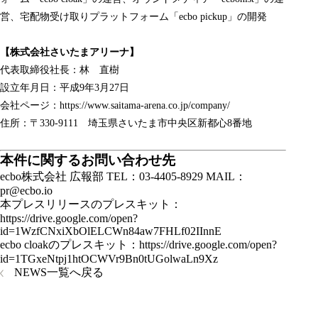
営、宅配物受け取りプラットフォーム「ecbo pickup」の開発
【株式会社さいたまアリーナ】
代表取締役社長：林 直樹
設立年月日：平成9年3月27日
会社ページ：
https://www.saitama-arena.co.jp/company/
住所：〒330-9111 埼玉県さいたま市中央区新都心8番地
本件に関するお問い合わせ先
ecbo株式会社 広報部 TEL：03-4405-8929 MAIL：
pr@ecbo.io
本プレスリリースのプレスキット：
https://drive.google.com/open?
id=1WzfCNxiXbOlELCWn84aw7FHLf02IInnE
ecbo cloakのプレスキット：
https://drive.google.com/open?
id=1TGxeNtpj1htOCWVr9Bn0tUGolwaLn9Xz
NEWS一覧へ戻る