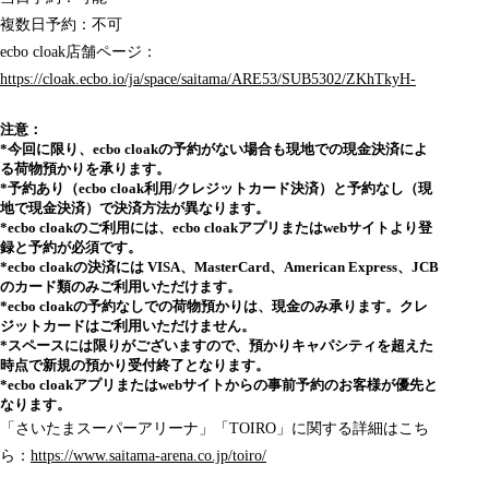
複数日予約：不可
ecbo cloak店舗ページ：
https://cloak.ecbo.io/ja/space/saitama/ARE53/SUB5302/ZKhTkyH-
注意：
*今回に限り、ecbo cloakの予約がない場合も現地での現金決済によ
る荷物預かりを承ります。
*予約あり（ecbo cloak利用/クレジットカード決済）と予約なし（現
地で現金決済）で決済方法が異なります。
*ecbo cloakのご利用には、ecbo cloakアプリまたはwebサイトより登
録と予約が必須です。
*ecbo cloakの決済には VISA、MasterCard、American Express、JCB
のカード類のみご利用いただけます。
*ecbo cloakの予約なしでの荷物預かりは、現金のみ承ります。クレ
ジットカードはご利用いただけません。
*スペースには限りがございますので、預かりキャパシティを超えた
時点で新規の預かり受付終了となります。
*ecbo cloakアプリまたはwebサイトからの事前予約のお客様が優先と
なります。
「さいたまスーパーアリーナ」「TOIRO」に関する詳細はこち
ら：
https://www.saitama-arena.co.jp/toiro/