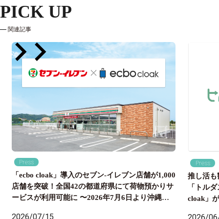
PICK UP
関連記事
Press
Press
「ecbo cloak」導入のセブン‐イレブン店舗が1,000
推し活も
店舗を突破！全国42の都道府県にて荷物預かりサ
「トルダ
ービスが利用可能に 〜2026年7月6日より沖縄県
cloa
内のセブン‐イレブン店舗にも導入開始、全国の旅
国配送ま
2026/07/15
2026/06