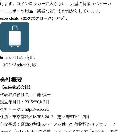
けます。コインロッカーに入らない、大型の荷物（ベビーカ
ー、スポーツ用品、楽器など）もお預かりしています。
ecbo cloak（エクボクローク）アプリ
https://bit.ly/2p3yiIL
（iOS / Android対応）
会社概要
【ecbo株式会社】
代表取締役社長：工藤 慎一
設立年月日：2015年6月2日
会社ページ：
https://ecbo.io/
住所：東京都渋谷区東3-24−2 恵比寿STビル3階
主な事業：店舗の遊休スペースを使った荷物預かりプラットフ
ォーム「
ecbo cloak
」の運営、オウンドメディア「
ecbonist
」の運