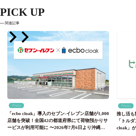
PICK UP
関連記事
Press
Press
「ecbo cloak」導入のセブン‐イレブン店舗が1,000
推し活も
店舗を突破！全国42の都道府県にて荷物預かりサ
「トルダ
ービスが利用可能に 〜2026年7月6日より沖縄県
cloa
内のセブン‐イレブン店舗にも導入開始、全国の旅
国配送ま