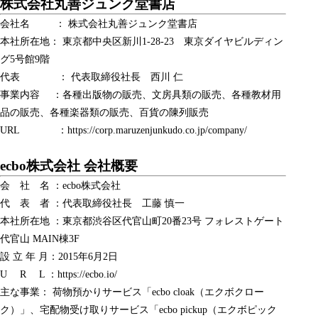
​​株式会社丸善ジュンク堂書店
会社名 ： 株式会社丸善ジュンク堂書店
本社所在地： 東京都中央区新川1-28-23 東京ダイヤビルディン
グ5号館9階
代表 ： 代表取締役社長 西川 仁
事業内容 ：各種出版物の販売、文房具類の販売、各種教材用
品の販売、各種楽器類の販売、百貨の陳列販売
URL ：https://corp.maruzenjunkudo.co.jp/company/
ecbo株式会社 会社概要
会 社 名 ：ecbo株式会社
代 表 者 ：代表取締役社長 工藤 慎一
本社所在地 ：東京都渋谷区代官山町20番23号 フォレストゲート
代官山 MAIN棟3F
設 立 年 月：2015年6月2日
U R L ：
https://ecbo.io/
主な事業： 荷物預かりサービス「ecbo cloak（エクボクロー
ク）」、宅配物受け取りサービス「ecbo pickup（エクボピック