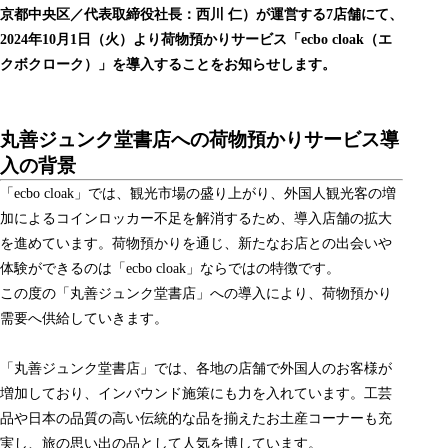
京都中央区／代表取締役社長：西川 仁）が運営する7店舗にて、
2024年10月1日（火）より荷物預かりサービス「ecbo cloak（エ
クボクローク）」を導入することをお知らせします。
丸善ジュンク堂書店への荷物預かりサービス導
入の背景
「ecbo cloak」では、観光市場の盛り上がり、外国人観光客の増
加によるコインロッカー不足を解消するため、導入店舗の拡大
を進めています。荷物預かりを通じ、新たなお店との出会いや
体験ができるのは「ecbo cloak」ならではの特徴です。
この度の「丸善ジュンク堂書店」への導入により、荷物預かり
需要へ供給していきます。
「丸善ジュンク堂書店」では、各地の店舗で外国人のお客様が
増加しており、インバウンド施策にも力を入れています。工芸
品や日本の品質の高い伝統的な品を揃えたお土産コーナーも充
実し、旅の思い出の品として人気を博しています。