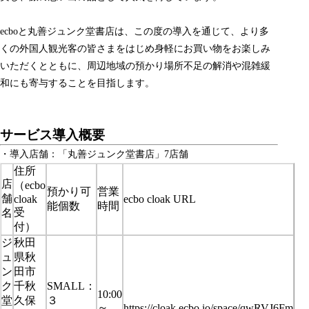
ecboと丸善ジュンク堂書店は、この度の導入を通じて、より多
くの外国人観光客の皆さまをはじめ身軽にお買い物をお楽しみ
いただくとともに、周辺地域の預かり場所不足の解消や混雑緩
和にも寄与することを目指します。
サービス導入概要
・導入店舗：「丸善ジュンク堂書店」7店舗
住所
店
（ecbo
預かり可
営業
舗
cloak
ecbo cloak URL
能個数
時間
受
名
付）
ジ
秋田
ュ
県秋
ン
田市
ク
千秋
SMALL：
10:00
堂
久保
３
～
https://cloak.ecbo.io/space/qwRVJ6Fm