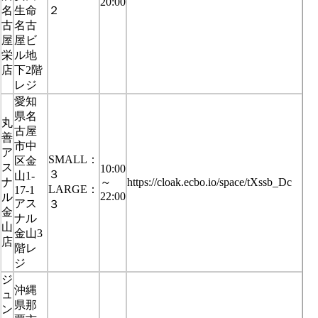
20:00
名
生命
２
古
名古
屋
屋ビ
栄
ル地
店
下2階
レジ
愛知
県名
丸
古屋
善
市中
ア
SMALL：
区金
ス
10:00
３
山1-
ナ
～
https://cloak.ecbo.io/space/tXssb_Dc
LARGE：
17-1
22:00
ル
アス
３
金
ナル
山
金山3
店
階レ
ジ
ジ
沖縄
ュ
県那
ン