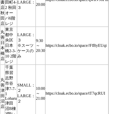
書
田町4-
LARGE：
20:00
店
2 秋田
３
秋
オー
田
パ6階
店
レジ
東京
丸
都中
LARGE：
善
央区
３
9:30
日
日本
※スーツ
～
https://cloak.ecbo.io/space//FfByEUqi
本
20:30
橋2-3-
ケースの
橋
10 2階
み
店
レジ
千葉
県習
志野
丸
市谷
善
SMALL：
10:00
津7-7-
津
２
～
https://cloak.ecbo.io/space/tT7qcRUI
1
田
LARGE：
Loharu
21:00
沼
２
津田
店
沼B棟
3階レ