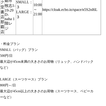
覇市
ク
SMALL：
10:00
牧志1-
堂
３
～
https://cloak.ecbo.io/space/n5S2nI6L
19-29
書
LARGE：
21:00
D-
店
３
naha 1
那
階レ
覇
ジ
店
・料金プラン
SMALL（バッグ）プラン
500円/日
最大辺が45cm未満の大きさのお荷物（リュック、ハンドバック
など）
LARGE（スーツケース）プラン
800円～/日
最大辺が45cm以上の大きさのお荷物（スーツケース、ベビーカ
ーなど）