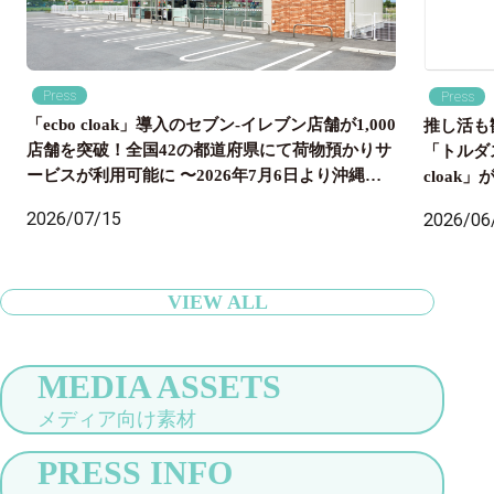
Press
Press
「ecbo cloak」導入のセブン‐イレブン店舗が1,000
推し活も
店舗を突破！全国42の都道府県にて荷物預かりサ
「トルダ
ービスが利用可能に 〜2026年7月6日より沖縄県
cloa
内のセブン‐イレブン店舗にも導入開始、全国の旅
国配送ま
2026/07/15
2026/06
行者の身軽な旅をサポート〜
VIEW ALL
MEDIA ASSETS
メディア向け素材
PRESS INFO