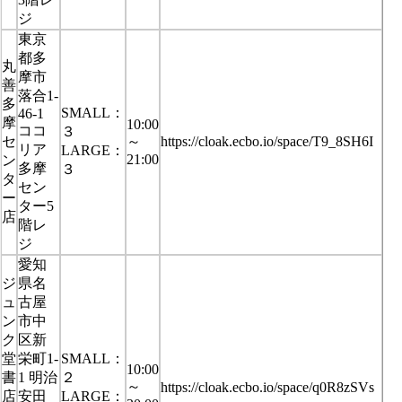
ジ
東京
都多
丸
摩市
善
落合1-
多
SMALL：
46-1
摩
10:00
ココ
３
セ
～
https://cloak.ecbo.io/space/T9_8SH6I
リア
LARGE：
21:00
ン
多摩
３
タ
セン
ー
ター5
店
階レ
ジ
愛知
ジ
県名
ュ
古屋
ン
市中
ク
区新
堂
栄町1-
SMALL：
10:00
書
1 明治
２
～
https://cloak.ecbo.io/space/q0R8zSVs
店
安田
LARGE：