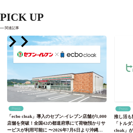
PICK UP
関連記事
Press
Press
「ecbo cloak」導入のセブン‐イレブン店舗が1,000
推し活も
店舗を突破！全国42の都道府県にて荷物預かりサ
「トルダ
ービスが利用可能に 〜2026年7月6日より沖縄県
cloa