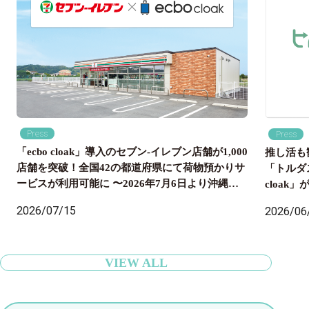
Press
Press
「ecbo cloak」導入のセブン‐イレブン店舗が1,000
推し活も
店舗を突破！全国42の都道府県にて荷物預かりサ
「トルダ
ービスが利用可能に 〜2026年7月6日より沖縄県
cloa
内のセブン‐イレブン店舗にも導入開始、全国の旅
国配送ま
2026/07/15
2026/06
行者の身軽な旅をサポート〜
VIEW ALL