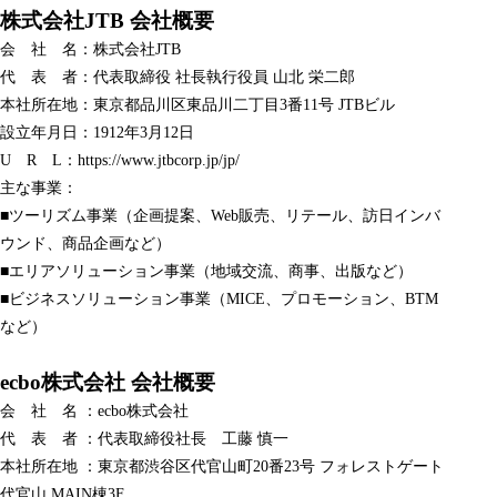
株式会社JTB 会社概要
会 社 名：株式会社JTB
代 表 者：代表取締役 社長執行役員 山北 栄二郎
本社所在地：東京都品川区東品川二丁目3番11号 JTBビル
設立年月日：1912年3月12日
U R L：
https://www.jtbcorp.jp/jp/
主な事業：
■ツーリズム事業（企画提案、Web販売、リテール、訪日インバ
ウンド、商品企画など）
■エリアソリューション事業（地域交流、商事、出版など）
■ビジネスソリューション事業（MICE、プロモーション、BTM
など）
ecbo株式会社 会社概要
会 社 名 ：ecbo株式会社
代 表 者 ：代表取締役社長 工藤 慎一
本社所在地 ：東京都渋谷区代官山町20番23号 フォレストゲート
代官山 MAIN棟3F