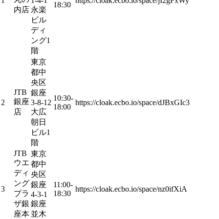
1
1-4-1
https://cloak.ecbo.io/space/jI2gFxWy
18:30
内店
永楽
ビル
ディ
ング1
階
東京
都中
央区
JTB
銀座
10:30-
銀座
2
3-8-12
https://cloak.ecbo.io/space/dJBxGIc3
18:00
店
大広
朝日
ビル1
階
JTB
東京
ウエ
都中
ディ
央区
ング
銀座
11:00-
3
https://cloak.ecbo.io/space/nz0ifXiA
プラ
18:30
4-3-1
ザ銀
銀座
座本
並木