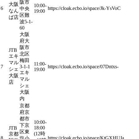
阪市
大阪
10:00-
6
https://cloak.ecbo.io/space/Jk-YsVoC
中央
なん
19:00
区難
ば店
波5-1-
60
大阪
府大
阪市
JTB
北区
エキ
梅田
マル
11:00-
7
3-1-1
https://cloak.ecbo.io/space/07Dntxs-
シェ
19:00
エキ
大阪
マル
店
シェ
大阪
内
京都
府京
都市
10:00-
下京
18:00
JTB
区東
(12時
京都
8
https://cloak.ecbo.io/space/KtGXHUJa
塩小