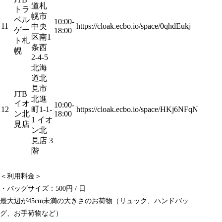
道札
トラ
幌市
ベル
10:00-
11
https://cloak.ecbo.io/space/0qhdEukj
中央
ゲー
18:00
区南1
ト札
条西
幌
2-4-5
北海
道北
見市
JTB
北進
イオ
10:00-
12
町1-1-
https://cloak.ecbo.io/space/HKj6NFqN
ン北
18:00
1 イオ
見店
ン北
見店 3
階
＜利用料金＞
・バッグサイズ：500円 / 日
最大辺が45cm未満の大きさのお荷物（リュック、ハンドバッ
グ、お手荷物など）