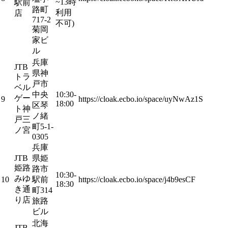
~13時
駅前
路町
利用
店
717-2
不可)
菊岡
家ビ
ル
兵庫
JTB
県神
トラ
戸市
ベル
中央
10:30-
ゲー
9
https://cloak.ecbo.io/space/uyNwAz1S
18:00
区琴
ト神
ノ緒
戸三
町5-1-
ノ宮
0305
兵庫
JTB
県姫
姫路
路市
10:30-
みゆ
10
駅前
https://cloak.ecbo.io/space/j4b9esCF
18:30
き通
町314
り店
旅路
ビル
北海
JTB