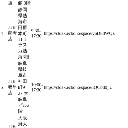
店
館 3階
静岡
県熱
海市
JTB
田原
9:30-
熱海
4
https://cloak.ecbo.io/space/v6D8dWQz
本町
17:30
店
11-1
ラス
カ熱
海3階
岐阜
県岐
阜市
JTB
神田
10:00-
岐阜
5
町9-
https://cloak.ecbo.io/space/IQCbd0_U
17:30
店
27 大
岐阜
ビル2
階
大阪
府大
JTB