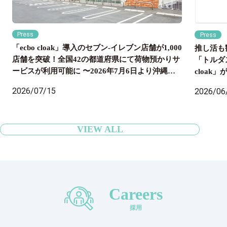
Press
Press
「ecbo cloak」導入のセブン‐イレブン店舗が1,000
推し活も
店舗を突破！全国42の都道府県にて荷物預かりサ
「トルダ
ービスが利用可能に 〜2026年7月6日より沖縄県
cloa
内のセブン‐イレブン店舗にも導入開始、全国の旅
国配送ま
2026/07/15
2026/06
行者の身軽な旅をサポート〜
VIEW ALL
Careers
採用