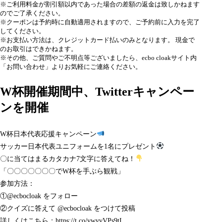
※ご利用料金が割引額以内であった場合の差額の返金は致しかねます
のでご了承ください。
※クーポンは予約時に自動適用されますので、ご予約前に入力を完了
してください。
※お支払い方法は、クレジットカード払いのみとなります。 現金で
のお取引はできかねます。
※その他、ご質問やご不明点等ございましたら、
ecbo cloak
サイト内
「お問い合わせ」よりお気軽にご連絡ください。
W杯開催期間中、Twitterキャンペー
ンを開催
W杯日本代表応援キャンペーン
サッカー日本代表ユニフォームを1名にプレゼント
〇に当てはまるカタカナ7文字に答えてね！
「〇〇〇〇〇〇〇でW杯を手ぶら観戦」
参加方法：
①
@ecbocloak
をフォロー
②クイズに答えて
@ecbocloak
をつけて投稿
詳しくはこちら：
https://t.co/vwyvVPs9tI