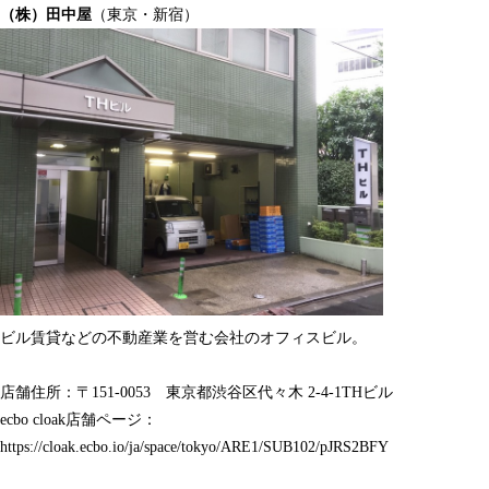
（株）田中屋
（東京・新宿）
ビル賃貸などの不動産業を営む会社のオフィスビル。
店舗住所：〒151-0053 東京都渋谷区
代々木 2-4-1THビル
ecbo cloak店舗ページ：
https://cloak.ecbo.io/ja/space/tokyo/ARE1/SUB102/pJRS2BFY