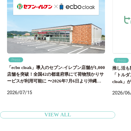
Press
Press
「ecbo cloak」導入のセブン‐イレブン店舗が1,000
推し活も
店舗を突破！全国42の都道府県にて荷物預かりサ
「トルダ
ービスが利用可能に 〜2026年7月6日より沖縄県
cloa
内のセブン‐イレブン店舗にも導入開始、全国の旅
国配送ま
2026/07/15
2026/06
行者の身軽な旅をサポート〜
VIEW ALL