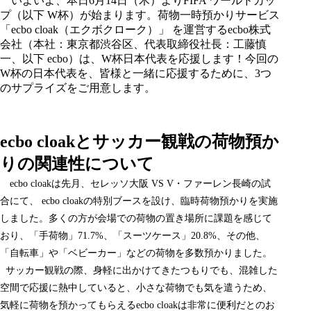
いよいよ、本日6月14日（木）よりFIFA ワールドカッ
プ（以下 W杯）が始まります。荷物一時預かりサービス
「
ecbo cloak（エクボクローク）
」
を運営する
ecbo株式
会社
（本社：東京都渋谷区、代表取締役社長：工藤慎
一、以下
ecbo
）は、W杯日本代表を応援します！今回の
W杯の日本代表を、皆様と一緒に応援するために、3つ
のサプライズをご用意します。
ecbo cloakとサッカー観戦の荷物預か
りの関連性について
ecbo cloak
は先月、セレッソ大阪 VS V・ファーレン長崎の試
合にて、 ecbo cloakの特別ブースを設け、臨時荷物預かりを実施
しました。多くの方が会場での荷物の置き場所に課題を感じて
おり、「手荷物」71.7%、「スーツケース」20.8%、その他、
「自転車」や「ベビーカー」などの荷物を多数預かりました。
サッカー観戦の際、身軽に出かけてきたつもりでも、混雑した
空間で応援に熱中していると、小さな荷物でも気を遣うため、
気軽に荷物を預かってもらえる
ecbo cloak
は非常に便利だとのお