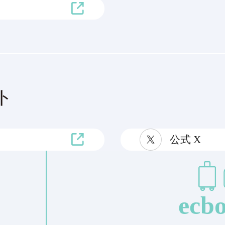
ト
公式 X
ecbo