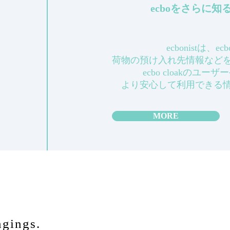
ecboをさらに
ecbonistは、
荷物の預け入れ先情報など
ecbo cloakのユ
より安心して利用できる
MORE
ngings.