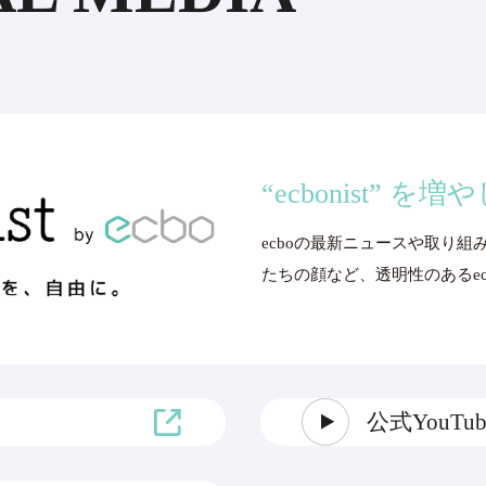
“ecbonist” を
ecboの最新ニュースや取り組
たちの顔など、透明性のあるecbo
公式YouT