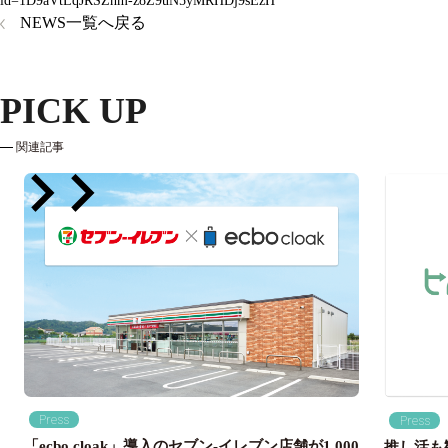
id=1D9aVtLqJRSZhm-z8Z9uN5yMRHDj9sEzH
NEWS一覧へ戻る
PICK UP
関連記事
Press
Press
「ecbo cloak」導入のセブン‐イレブン店舗が1,000
推し活も