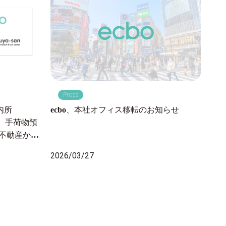
P
東海
Press
手荷
品川
ecbo、本社オフィス移転のお知らせ
内所
線利
開始、手荷物預
202
急不動産から
2万人が訪れ
2026/03/27
決し、渋谷の