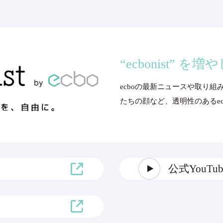
“ecbonist” を
ecboの最新ニュースや取り組
たちの顔など、透明性のあるecbo
公式YouT