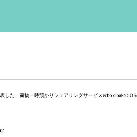
た、荷物一時預かりシェアリングサービスecbo cloakのiOS/An
0/