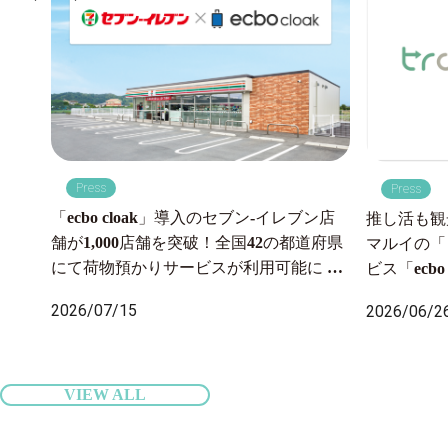
Press
Press
「ecbo cloak」導入のセブン‐イレブン店
推し活も観
舗が1,000店舗を突破！全国42の都道府県
マルイの「
にて荷物預かりサービスが利用可能に 〜
ビス「ecb
2026年7月6日より沖縄県内のセブン‐イレ
一時預かり
2026/07/15
2026/06/2
ブン店舗にも導入開始、全国の旅行者の
ップでサポ
身軽な旅をサポート〜
VIEW ALL