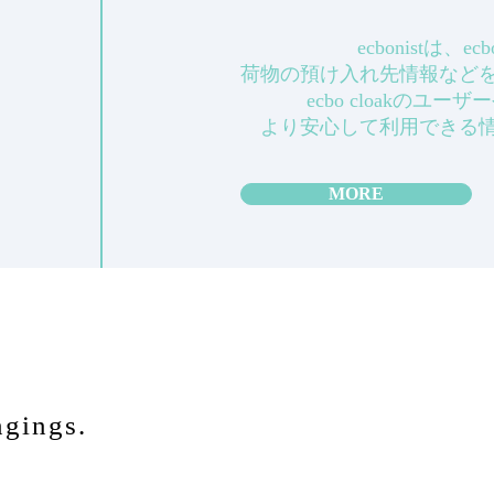
ecbonistは、
荷物の預け入れ先情報など
ecbo cloakのユ
より安心して利用できる
MORE
ngings.