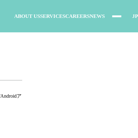
ABOUT US
SERVICES
CAREERS
NEWS
JP
droidア