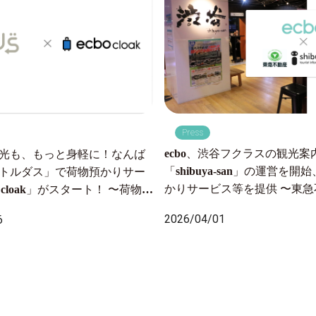
Press
ecbo、渋谷フクラスの観光案
光も、もっと身軽に！なんば
「shibuya-san」の運営を
トルダス」で荷物預かりサー
かりサービス等を提供 〜東
o cloak」がスタート！ 〜荷物の
委託を受け運営開始、月間約
から全国配送まで、ワンスト
2026/04/01
6
る施設にて 手荷物課題を解
ート〜
回遊性向上を目指す〜