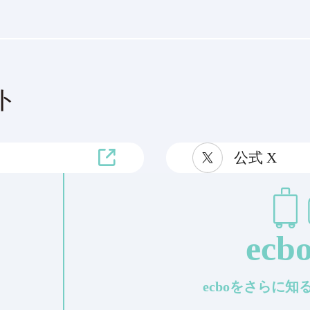
ト
公式 X
ecbo
ecboをさらに