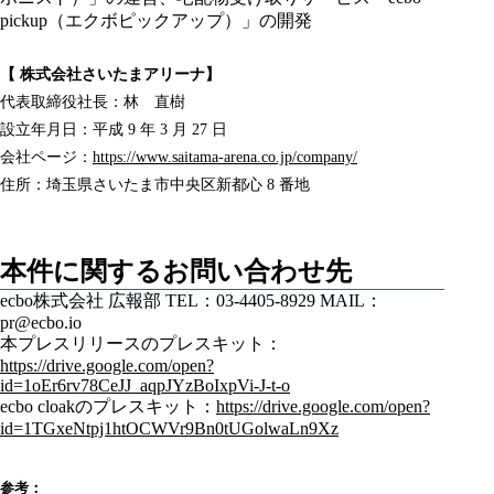
pickup（エクボピックアップ）」の開発
【 株式会社さいたまアリーナ】
代表取締役社長：林 直樹
設立年月日：平成 9 年 3 月 27 日
会社ページ：
https://www.saitama-arena.co.jp/company/
住所：埼玉県さいたま市中央区新都心 8 番地
本件に関するお問い合わせ先
ecbo株式会社 広報部 TEL：03-4405-8929 MAIL：
pr@ecbo.io
本プレスリリースのプレスキット：
https://drive.google.com/open?
id=1oEr6rv78CeJJ_aqpJYzBoIxpVi-J-t-o
ecbo cloakのプレスキット：
https://drive.google.com/open?
id=1TGxeNtpj1htOCWVr9Bn0tUGolwaLn9Xz
参考：