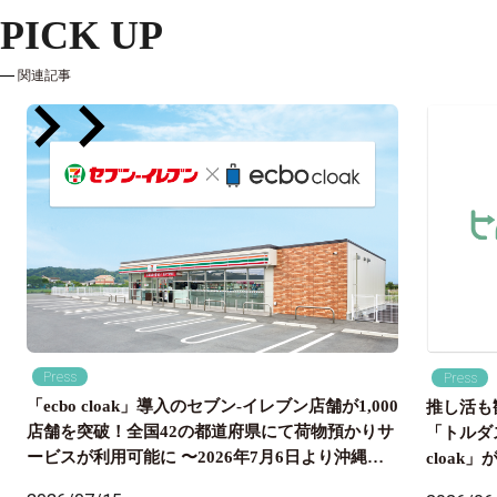
PICK UP
関連記事
Press
Press
「ecbo cloak」導入のセブン‐イレブン店舗が1,000
推し活も
店舗を突破！全国42の都道府県にて荷物預かりサ
「トルダ
ービスが利用可能に 〜2026年7月6日より沖縄県
cloa
内のセブン‐イレブン店舗にも導入開始、全国の旅
国配送ま