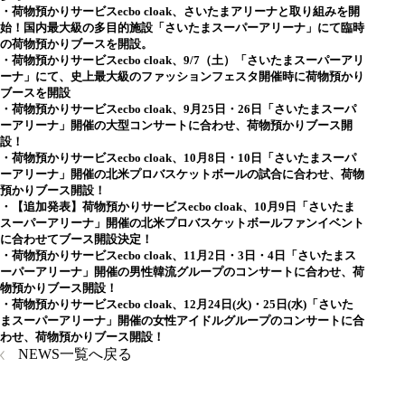
・
荷物預かりサービスecbo cloak、さいたまアリーナと取り組みを開
始！国内最大級の多目的施設「さいたまスーパーアリーナ」にて臨時
の荷物預かりブースを開設。
・
荷物預かりサービスecbo cloak、9/7（土）「さいたまスーパーアリ
ーナ」にて、史上最大級のファッションフェスタ開催時に荷物預かり
ブースを開設
・
荷物預かりサービスecbo cloak、9月25日・26日「さいたまスーパ
ーアリーナ」開催の大型コンサートに合わせ、荷物預かりブース開
設！
・
荷物預かりサービスecbo cloak、10月8日・10日「さいたまスーパ
ーアリーナ」開催の北米プロバスケットボールの試合に合わせ、荷物
預かりブース開設！
・
【追加発表】荷物預かりサービスecbo cloak、10月9日「さいたま
スーパーアリーナ」開催の北米プロバスケットボールファンイベント
に合わせてブース開設決定！
・
荷物預かりサービスecbo cloak、11月2日・3日・4日「さいたまス
ーパーアリーナ」開催の男性韓流グループのコンサートに合わせ、荷
物預かりブース開設！
・
荷物預かりサービスecbo cloak、12月24日(火)・25日(水)「さいた
まスーパーアリーナ」開催の女性アイドルグループのコンサートに合
わせ、荷物預かりブース開設！
NEWS一覧へ戻る